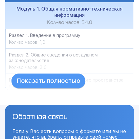
Модуль 1. Общая нормативно-техническая
информация
Кол-во часов: 54,0
Раздел 1. Введение в программу
Кол-во часов: 1,0
Раздел 2. Общие сведения о воздушном
законодательстве
Кол-во часов: 3,0
Показать полностью
Раздел 3. Использование воздушного пространства
Кол-во часов: 3,0
Раздел 4. Организация радиотехнического
обеспечения полетов и авиационной электросвязи
Кол-во часов: 3,0
Обратная связь
Раздел 5. Воздушная навигация
Если у Вас есть вопросы о формате или вы не
Кол-во часов: 11,0
знаете, что выбрать, отправьте свой номер -