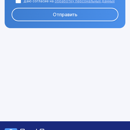
нормативно-техническая информация"
Даю согласие на
обработку персональных данных
Кол-во часов: 2,0
Отправить
Модуль 2. Устройство и эксплуатация БАС
Кол-во часов: 30,0
Раздел 12. Конструктивные особенности видов БАС
Кол-во часов: 4,0
Раздел 13. Дополнительные устройства взлета и
посадки
Кол-во часов: 2,0
Раздел 14. Устройства управления и/или контроля
полетом БВС
Кол-во часов: 5,0
Раздел 15. Линии С2 и C3 - назначение, функции,
требования
Кол-во часов: 5,0
Раздел 16. Силовые установки и источники энергии