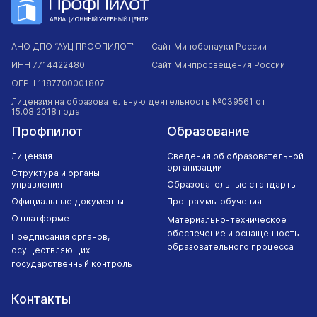
Кол-во часов: 3,0
Раздел 17. Функции экипажа при эксплуатации БАС
АНО ДПО “АУЦ ПРОФПИЛОТ”
Сайт Минобрнауки России
Кол-во часов: 2,0
ИНН 7714422480
Сайт Минпросвещения России
Раздел 18. Особые случаи в полете. Действия членов
ОГРН 1187700001807
внешнего экипажа
Лицензия на образовательную деятельность №039561 от
Кол-во часов: 7,0
15.08.2018 года
Профпилот
Образование
Промежуточная аттестация по Модулю №2
"Устройство и эксплуатация БАС"
Лицензия
Сведения об образовательной
Кол-во часов: 2,0
организации
Структура и органы
управления
Образовательные стандарты
Модуль 3. Теоретическая часть по наземной
Официальные документы
Программы обучения
подготовке
О платформе
Материально-техническое
Кол-во часов: 16,0
обеспечение и оснащенность
Предписания органов,
образовательного процесса
осуществляющих
Раздел 19. Документация
государственный контроль
Кол-во часов: 3,0
Контакты
Раздел 20. Обслуживание БАС