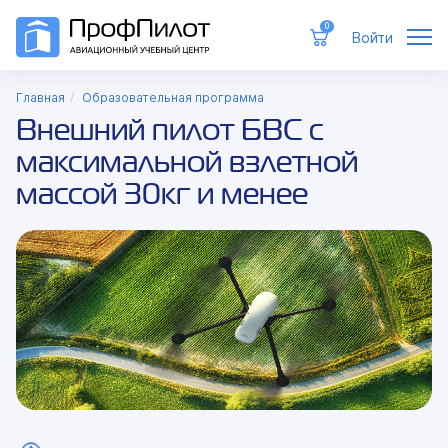
0
Войти
Свер
нави
Главная
Образовательная программа
Внешний пилот БВС с
максимальной взлетной
массой 30кг и менее